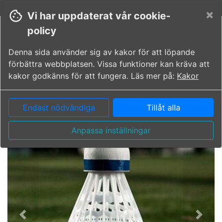
Svenska
Moms
Valuta
×
Vi har uppdaterat vår cookie-
policy
Denna sida använder sig av kakor för att löpande
förbättra webbplatsen. Vissa funktioner kan kräva att
kakor godkänns för att fungera. Läs mer på:
Kakor
Endast nödvändiga
Tillåt alla
Anpassa inställningar
Föregående bild
Nästa